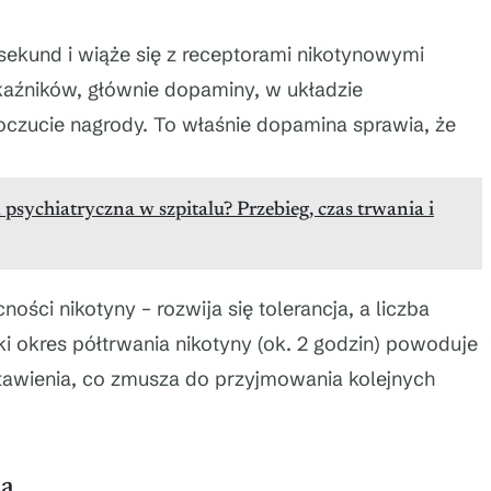
sekund i wiąże się z receptorami nikotynowymi
aźników, głównie dopaminy, w układzie
zucie nagrody. To właśnie dopamina sprawia, że
psychiatryczna w szpitalu? Przebieg, czas trwania i
ści nikotyny – rozwija się tolerancja, a liczba
i okres półtrwania nikotyny (ok. 2 godzin) powoduje
dstawienia, co zmusza do przyjmowania kolejnych
ia