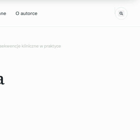
nne
O autorce
nsekwencje kliniczne w praktyce
a