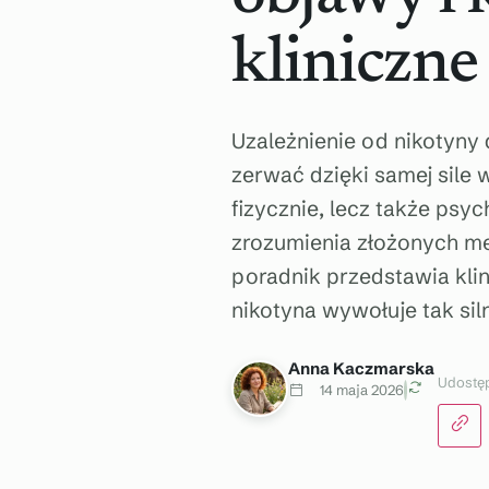
kliniczne
Uzależnienie od nikotyny
zerwać dzięki samej sile w
fizycznie, lecz także psy
zrozumienia złożonych mec
poradnik przedstawia kli
nikotyna wywołuje tak siln
Anna Kaczmarska
Udostęp
14 maja 2026