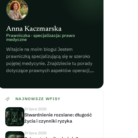
Anna Kaczmarska
Prawniczka · specjalizacja: prawo
medyczne
Witajcie na moim blogu! Jestem
prawniczką specjalizującą się w szeroko
pojętej medycynie. Znajdziecie tu porady
dotyczące prawnych aspektów operacji,
zabiegów i innych sytuacji związanych ze
zdrowiem. Piszcie do mnie, jeżeli macie
pytania!
NAJNOWSZE WPISY
31 lipca 2026
Stwardnienie rozsiane: długość
życia i czynniki ryzyka
31 lipca 2026