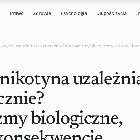
Prawo
Zdrowie
Psychologia
Długość życia
I
ikotyna uzależnia tak skutecznie? Mechanizmy biologiczne, objawy i ko
nikotyna uzależni
cznie?
my biologiczne,
 konsekwencje