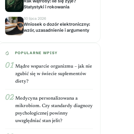
Rak wątroby: ile się żyje?
Statystyki i rokowania
30 lipca 2026
Wniosek o dozór elektroniczny:
wzór, uzasadnienie i argumenty
POPULARNE WPISY
Mądre wsparcie organizmu – jak nie
zgubić się w świecie suplementów
diety?
Medycyna personalizowana a
mikrobiom. Czy standardy diagnozy
psychologicznej powinny
uwzględniać stan jelit?