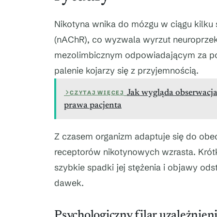
Nikotyna wnika do mózgu w ciągu kilku 
(nAChR), co wyzwala wyrzut neuroprzek
mezolimbicznym odpowiadającym za poc
palenie kojarzy się z przyjemnością.
Jak wygląda obserwacja 
CZYTAJ WIĘCEJ
prawa pacjenta
Z czasem organizm adaptuje się do obecno
receptorów nikotynowych wzrasta. Krótk
szybkie spadki jej stężenia i objawy o
dawek.
Psychologiczny filar uzależnien