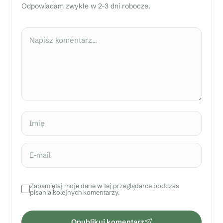
Odpowiadam zwykle w 2-3 dni robocze.
n
i
e
Komentarz
n
i
e
i
a
r
g
u
Imię
m
e
n
E-mail
t
y
Zapamiętaj moje dane w tej przeglądarce podczas
pisania kolejnych komentarzy.
Opublikuj komentarz