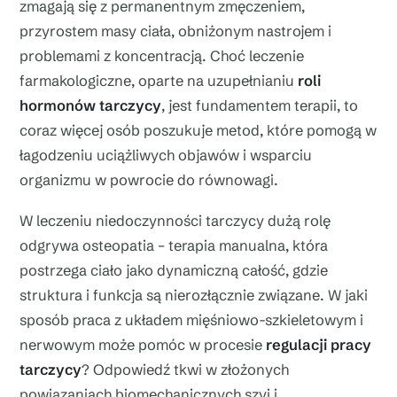
zmagają się z permanentnym zmęczeniem,
przyrostem masy ciała, obniżonym nastrojem i
problemami z koncentracją. Choć leczenie
farmakologiczne, oparte na uzupełnianiu
roli
hormonów tarczycy
, jest fundamentem terapii, to
coraz więcej osób poszukuje metod, które pomogą w
łagodzeniu uciążliwych objawów i wsparciu
organizmu w powrocie do równowagi.
W leczeniu niedoczynności tarczycy dużą rolę
odgrywa osteopatia – terapia manualna, która
postrzega ciało jako dynamiczną całość, gdzie
struktura i funkcja są nierozłącznie związane. W jaki
sposób praca z układem mięśniowo-szkieletowym i
nerwowym może pomóc w procesie
regulacji pracy
tarczycy
? Odpowiedź tkwi w złożonych
powiązaniach biomechanicznych szyi i