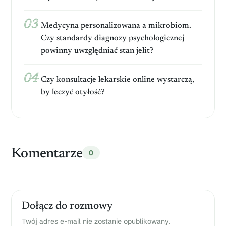
y
e
y
n
k
s
n
t
Medycyna personalizowana a mikrobiom.
t
i
r
Czy standardy diagnozy psychologicznej
y
k
o
k
powinny uwzględniać stan jelit?
i
n
i
r
i
i
y
c
r
Czy konsultacje lekarskie online wystarczą,
z
z
o
by leczyć otyłość?
y
n
k
k
y
o
a
:
w
w
a
z
n
ó
i
Komentarze
0
r
a
,
u
z
a
Dołącz do rozmowy
s
a
Twój adres e-mail nie zostanie opublikowany.
d