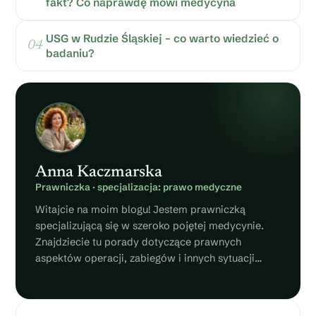
fakt? Co naprawdę mówi medycyna
USG w Rudzie Śląskiej – co warto wiedzieć o
badaniu?
Anna Kaczmarska
Prawniczka · specjalizacja: prawo medyczne
Witajcie na moim blogu! Jestem prawniczką
specjalizującą się w szeroko pojętej medycynie.
Znajdziecie tu porady dotyczące prawnych
aspektów operacji, zabiegów i innych sytuacji
związanych ze zdrowiem. Piszcie do mnie, jeżeli
macie pytania!