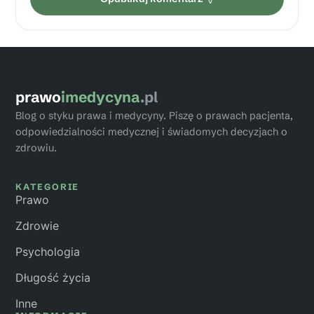
prawo
imedycyna
.pl
Blog o styku prawa i medycyny. Piszę o prawach pacjenta,
odpowiedzialności medycznej i świadomych decyzjach o
zdrowiu.
KATEGORIE
Prawo
Zdrowie
Psychologia
Długość życia
Inne