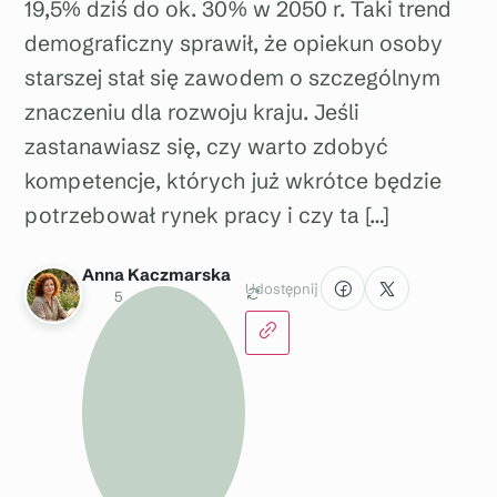
19,5% dziś do ok. 30% w 2050 r. Taki trend
demograficzny sprawił, że opiekun osoby
starszej stał się zawodem o szczególnym
znaczeniu dla rozwoju kraju. Jeśli
zastanawiasz się, czy warto zdobyć
kompetencje, których już wkrótce będzie
potrzebował rynek pracy i czy ta […]
Anna Kaczmarska
Udostępnij
5
g
r
u
d
n
i
a
2
0