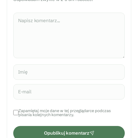
n
i
e
Komentarz
n
i
e
i
a
r
g
u
Imię
m
e
n
E-mail
t
y
Zapamiętaj moje dane w tej przeglądarce podczas
pisania kolejnych komentarzy.
Opublikuj komentarz