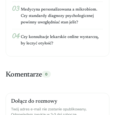
y
n
k
s
n
t
Medycyna personalizowana a mikrobiom.
t
i
r
Czy standardy diagnozy psychologicznej
y
k
o
k
powinny uwzględniać stan jelit?
i
n
i
r
i
i
y
c
r
Czy konsultacje lekarskie online wystarczą,
z
z
o
by leczyć otyłość?
y
n
k
k
y
o
a
:
w
w
a
z
n
ó
i
Komentarze
0
r
a
,
u
z
a
Dołącz do rozmowy
s
a
Twój adres e-mail nie zostanie opublikowany.
d
Odpowiadam zwykle w 2-3 dni robocze.