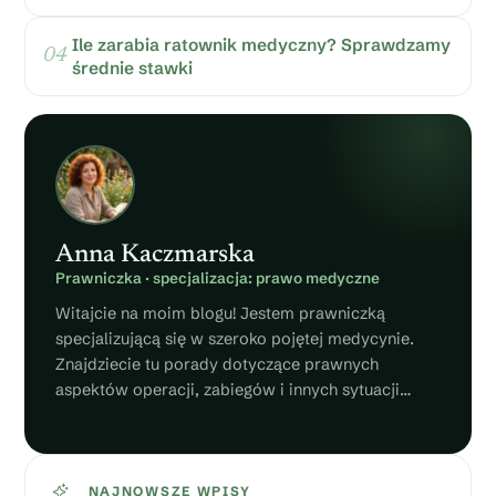
Ile zarabia ratownik medyczny? Sprawdzamy
średnie stawki
Anna Kaczmarska
Prawniczka · specjalizacja: prawo medyczne
Witajcie na moim blogu! Jestem prawniczką
specjalizującą się w szeroko pojętej medycynie.
Znajdziecie tu porady dotyczące prawnych
aspektów operacji, zabiegów i innych sytuacji
związanych ze zdrowiem. Piszcie do mnie, jeżeli
macie pytania!
NAJNOWSZE WPISY